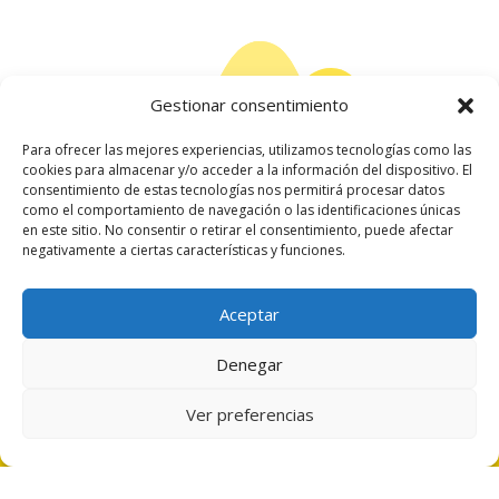
Gestionar consentimiento
Para ofrecer las mejores experiencias, utilizamos tecnologías como las
cookies para almacenar y/o acceder a la información del dispositivo. El
consentimiento de estas tecnologías nos permitirá procesar datos
como el comportamiento de navegación o las identificaciones únicas
en este sitio. No consentir o retirar el consentimiento, puede afectar
negativamente a ciertas características y funciones.
Copyright 2025 | ©Capital Española de la Gastronomía
Aceptar
Todos los derechos reservados
| Diseñado por Actual Design
Denegar
Ver preferencias