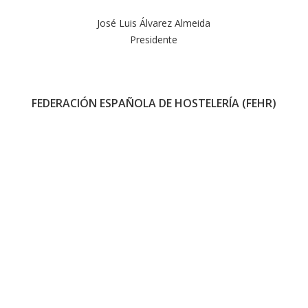
José Luis Álvarez Almeida
Presidente
FEDERACIÓN ESPAÑOLA DE HOSTELERÍA (FEHR)
Rosario Sánchez Grau
Secretaria de Estado de Turismo
TURESPAÑA