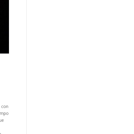
r con
iempo
que
e