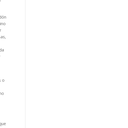
rdón
vino
r
sas,
ada
y
s o
omo
 que