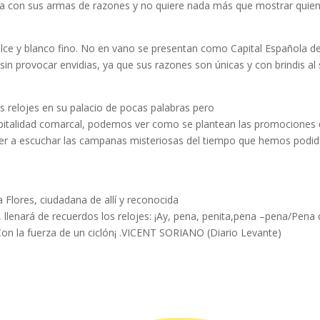
ca con sus armas de razones y no quiere nada más que mostrar quie
lce y blanco fino. No en vano se presentan como Capital Española de
in provocar envidias, ya que sus razones son únicas y con brindis al 
s relojes en su palacio de pocas palabras pero
pitalidad comarcal, podemos ver como se plantean las promociones
ver a escuchar las campanas misteriosas del tiempo que hemos podi
 Flores, ciudadana de allí y reconocida
 llenará de recuerdos los relojes: ¡Ay, pena, penita,pena –pena/Pena
n la fuerza de un ciclón¡ .VICENT SORIANO (Diario Levante)