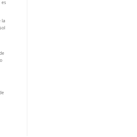
n es
 la
sol
 de
do
 de