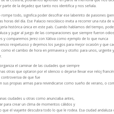
r parte de la dejadez que tanto nos identifica y nos señala.
o rompe todo, significa poder descifrar ese laberinto de pasiones (pe
horas del día. Ese Palacio neoclásico invita a recorrer una ruta de 
ojería histórica única en este país. Cuando hablamos del tiempo, pode
aluza y jugar al juego de las comparaciones que siempre fueron odio
es y comparemos Jerez con Xàtiva como ejemplo de lo que nunca
encio respetuoso y dejemos los juegos para mejor ocasión y que c
es como el cambio de hora en primavera y otoño: para unos, urgente 
r.
organiza el caminar de las ciudades que siempre
s otras que optaron por el silencio o dejarse llevar ese reloj francé
a controversia de que fue
 con sus propias armas para reivindicarse como sueño de verano, o c
 unas ciudades u otras como anunciaba antes,
ar para crear un clima de momentos cálidos y
o que el viajante descubra todo lo que le rodea. Esa ciudad andaluza