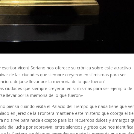
 y escritor Vicent Soriano nos oferece su crónica sobre este atractivo
nar de las ciudades que siempre creyeron en sí mismas para ser
ncio o dejarse llevar por la memoria de lo que fueron’
as ciudades que siempre creyeron en sí mismas para ser ejemplo de
rse llevar por la memoria de lo que fueron»
no piensa cuando visita el Palacio del Tiempo que nada tiene que ve
alado en Jerez de la Frontera mantiene este misterio que otorga el t
 ya no sirve para nada excepto para los recuerdos dulces y amargos 
 día lucha por sobrevivir, entre silencios y gritos que nos identifica
 de la Costera, podríamos aprender en parte la memoria que nos dic